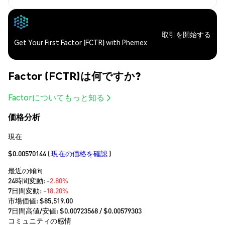
取引を開始する
Get Your First Factor (FCTR) with Phemex
Factor (FCTR)は何ですか?
Factorについてもっと知る
価格分析
現在
$0.00570144
(
現在の価格を確認
)
最近の傾向
24時間変動:
-2.80%
7日間変動:
-18.20%
市場価値:
$85,519.00
7日間高値/安値: $
0.00723568
/ $
0.00579303
コミュニティの感情