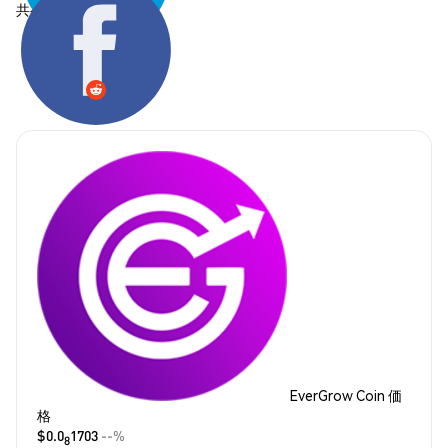
共有する:
EverGrow Coin 価
格
$0.0
1703
--%
8