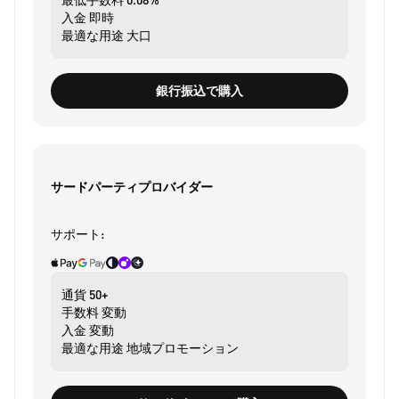
入金
即時
最適な用途
大口
銀行振込で購入
サードパーティプロバイダー
サポート:
通貨
50+
手数料
変動
入金
変動
最適な用途
地域プロモーション