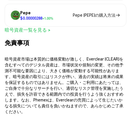
Pepe
Pepe (PEPE)の購入方法
$0.00000288
+1.00%
暗号資産一覧を見る >
免責事項
暗号資産市場は本質的に価格変動が激しく、Everclear (CLEAR)を
含むすべてのデジタル資産は、市場状況や規制の変更、その他予
測不可能な要因により、大きく価格が変動する可能性がありま
す。暗号資産の取引にはリスクが伴い、過去の実績は将来の成果
を保証するものではありません。ご購入・ご利用にあたっては、
ご自身で十分なリサーチを行い、適切なリスク管理を実施したう
えで、損失を許容できる範囲内での投資を行うよう強くおすすめ
します。なお、Phemexは、Everclearの売買によって生じたいか
なる損失についても責任を負いかねますので、あらかじめご了承
ください。