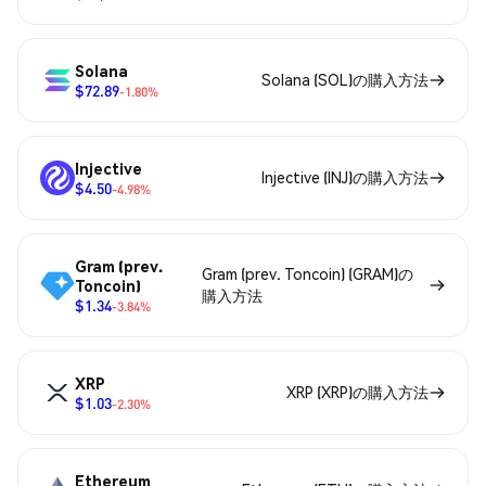
Solana
Solana (SOL)の購入方法
$72.89
-1.80%
Injective
Injective (INJ)の購入方法
$4.50
-4.98%
Gram (prev.
Gram (prev. Toncoin) (GRAM)の
Toncoin)
購入方法
$1.34
-3.84%
XRP
XRP (XRP)の購入方法
$1.03
-2.30%
Ethereum