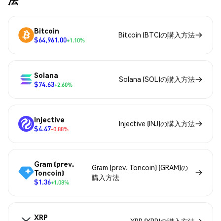
Bitcoin
Bitcoin (BTC)の購入方法
$64,961.00
+1.10%
Solana
Solana (SOL)の購入方法
$74.63
+2.60%
Injective
Injective (INJ)の購入方法
$4.47
-0.88%
Gram (prev.
Gram (prev. Toncoin) (GRAM)の
Toncoin)
購入方法
$1.36
+1.08%
XRP