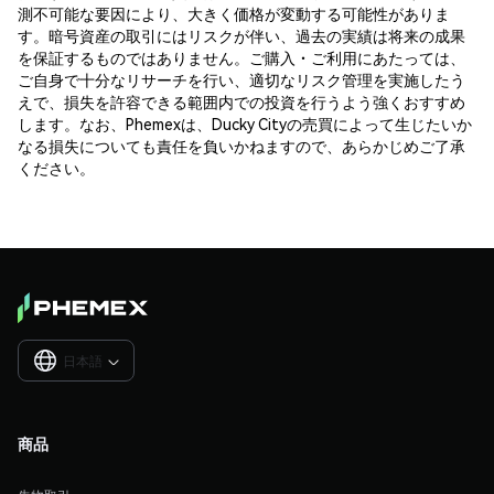
測不可能な要因により、大きく価格が変動する可能性がありま
す。暗号資産の取引にはリスクが伴い、過去の実績は将来の成果
を保証するものではありません。ご購入・ご利用にあたっては、
ご自身で十分なリサーチを行い、適切なリスク管理を実施したう
えで、損失を許容できる範囲内での投資を行うよう強くおすすめ
します。なお、Phemexは、Ducky Cityの売買によって生じたいか
なる損失についても責任を負いかねますので、あらかじめご了承
ください。
日本語

商品