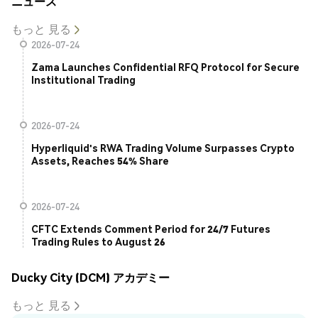
ニュース
もっと 見る
2026-07-24
Zama Launches Confidential RFQ Protocol for Secure
Institutional Trading
2026-07-24
Hyperliquid's RWA Trading Volume Surpasses Crypto
Assets, Reaches 54% Share
2026-07-24
CFTC Extends Comment Period for 24/7 Futures
Trading Rules to August 26
Ducky City (DCM) アカデミー
もっと 見る