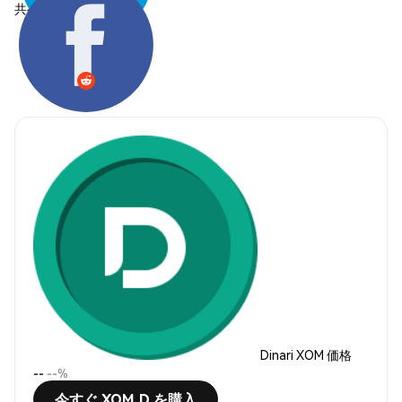
共有する:
Dinari XOM 価格
--
--%
今すぐ XOM.D を購入