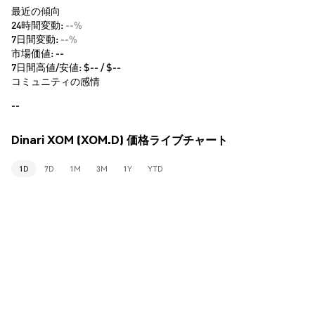
最近の傾向
24時間変動:
--%
7日間変動:
--%
市場価値:
--
7日間高値/安値: $
--
/ $
--
コミュニティの感情
--
Dinari XOM (XOM.D) 価格ライブチャート
1D
7D
1M
3M
1Y
YTD