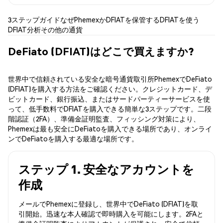
3ステップガイド
なぜPhemexか
DFIATを保管する
DFIATを使う
DFIAT分析
その他の通貨
DeFiato (DFIAT)はどこで買えますか?
世界中で信頼されている安全な暗号通貨取引所PhemexでDeFiato
(DFIAT)を購入する方法をご確認ください。クレジットカード、デ
ビットカード、銀行振込、またはサードパーティーサービスを使
って、低手数料でDFIATを購入できる簡単な3ステップです。二段
階認証（2FA）、準備金証明監査、フィッシング対策により、
Phemexは最も安全にDeFiatoを購入できる場所であり、オンライ
ンでDeFiatoを購入する最適な場所です。
ステップ 1. 安全なアカウントを
作成
メールでPhemexに登録し、世界中でDeFiato (DFIAT)を取
引開始。迅速な本人確認で即時購入を可能にします。2FAと