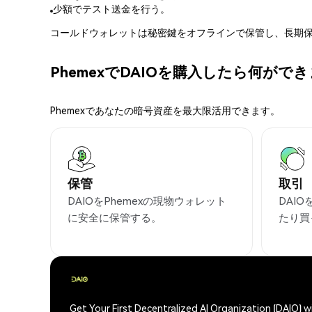
少額でテスト送金を行う。
コールドウォレットは秘密鍵をオフラインで保管し、長期保
PhemexでDAIOを購入したら何がで
Phemexであなたの暗号資産を最大限活用できます。
保管
取引
DAIOをPhemexの現物ウォレット
DAI
に安全に保管する。
たり買
Get Your First Decentralized AI Organization (DAIO) 