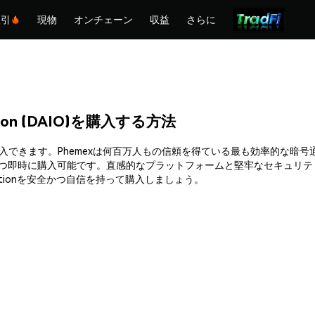
取引
現物
オンチェーン
収益
さらに
zation (DAIO)を購入する方法
on (DAIO)を簡単に購入できます。Phemexは何百万人もの信頼を得ている最
かつ即時に購入可能です。直感的なプラットフォームと堅牢なセキュリテ
ganizationを安全かつ自信を持って購入しましょう。