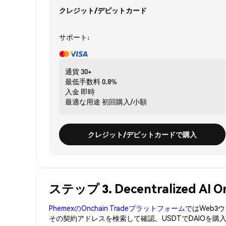
クレジット/デビットカード
サポート:
通貨
30+
最低手数料
0.8%
入金
即時
最適な用途
初回購入/小額
クレジット/デビットカードで購入
ステップ 3. Decentralized AI
PhemexのOnchain Tradeプラットフォーム
ではWeb
その契約アドレスを検索して確認。USDTでDAIOを購