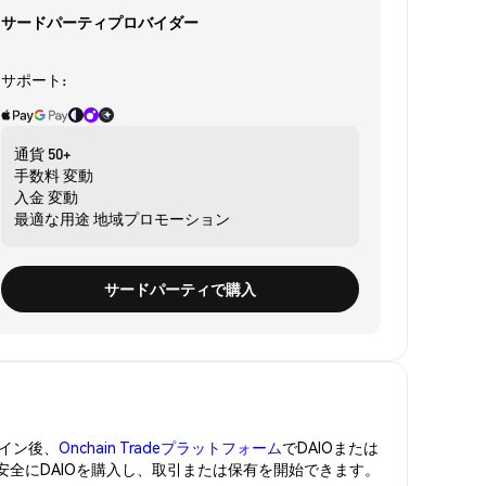
サードパーティプロバイダー
サポート:
通貨
50+
手数料
変動
入金
変動
最適な用途
地域プロモーション
サードパーティで購入
イン後、
Onchain Tradeプラットフォーム
でDAIOまたは
。安全にDAIOを購入し、取引または保有を開始できます。