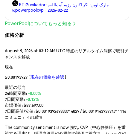
RT @unikador: مارک لوین: اگر اکنون رژیم آیت‌الله‌ه
@powerpoolcvp · 2026-02-22
PowerPoolについてもっと知る
価格分析
August 9, 2026 at 03:12 AM UTC 時点のリアルタイム洞察で取引チ
ャンスを解放
現在
$0.00193927
(
現在の価格を確認
)
最近の傾向
24時間変動:
+0.00%
7日間変動:
+0.12%
市場価値:
$87,697.00
7日間高値/安値: $
0.001939269833714029
/ $
0.001914373774711116
コミュニティの感情
The community sentiment is now 強気. CVP（中心静脈圧）を重
視する理由は、循環血液量や心機能の評価に役立ち、ショックや