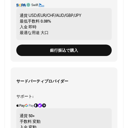
通貨
USD/EUR/CHF/AUD/GBP/JPY
最低手数料
0.08%
入金
即時
最適な用途
大口
銀行振込で購入
サードパーティプロバイダー
サポート:
通貨
50+
手数料
変動
入金
変動