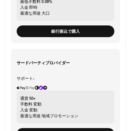
最低手数料
0.08%
入金
即時
最適な用途
大口
銀行振込で購入
サードパーティプロバイダー
サポート:
通貨
50+
手数料
変動
入金
変動
最適な用途
地域プロモーション