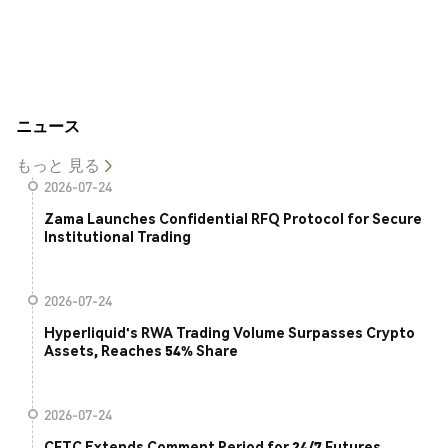
ニュース
もっと 見る
2026-07-24
Zama Launches Confidential RFQ Protocol for Secure
Institutional Trading
2026-07-24
Hyperliquid's RWA Trading Volume Surpasses Crypto
Assets, Reaches 54% Share
2026-07-24
CFTC Extends Comment Period for 24/7 Futures