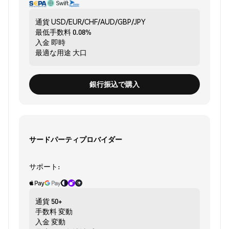
通貨
USD/EUR/CHF/AUD/GBP/JPY
最低手数料
0.08%
入金
即時
最適な用途
大口
銀行振込で購入
サードパーティプロバイダー
サポート:
通貨
50+
手数料
変動
入金
変動