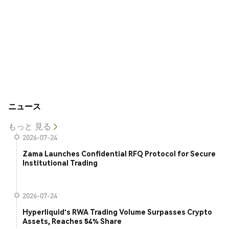
ニュース
もっと 見る
2026-07-24
Zama Launches Confidential RFQ Protocol for Secure
Institutional Trading
2026-07-24
Hyperliquid's RWA Trading Volume Surpasses Crypto
Assets, Reaches 54% Share