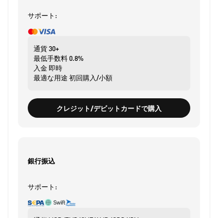
サポート:
通貨
30+
最低手数料
0.8%
入金
即時
最適な用途
初回購入/小額
クレジット/デビットカードで購入
銀行振込
サポート: