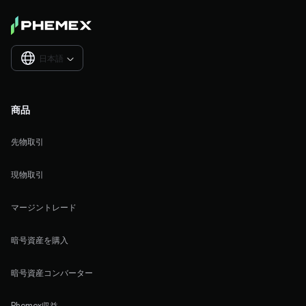
日本語

商品
先物取引
現物取引
マージントレード
暗号資産を購入
暗号資産コンバーター
Phemex収益