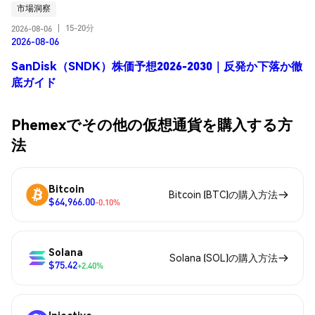
市場洞察
15-20分
2026-08-06
|
2026-08-06
SanDisk（SNDK）株価予想2026-2030｜反発か下落か徹
底ガイド
Phemexでその他の仮想通貨を購入する方
法
Bitcoin
Bitcoin (BTC)の購入方法
$64,966.00
-0.10%
Solana
Solana (SOL)の購入方法
$75.42
+2.40%