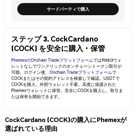
サードパーティで購入
ステップ 3. CockCardano
(COCK) を安全に購入・保管
PhemexのOnchain Tradeプラットフォーム
ではWeb3ウォ
レットなしでワンクリックのオンチェーントークン取引が
可能。ログイン後、
Onchain Tradeプラットフォーム
で
COCKまたはその契約アドレスを検索して確認。USDTで
COCKを購入、外部ウォレット不要。高度に保護された
Phemexウォレットに保管。安全にCOCKを購入し、取引ま
たは保有を開始できます。
CockCardano (COCK)の購入にPhemexが
選ばれている理由