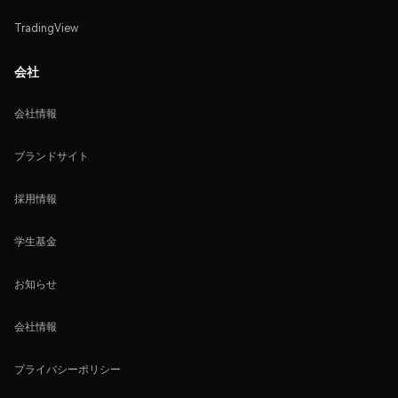
TradingView
会社
会社情報
ブランドサイト
採用情報
学生基金
お知らせ
会社情報
プライバシーポリシー