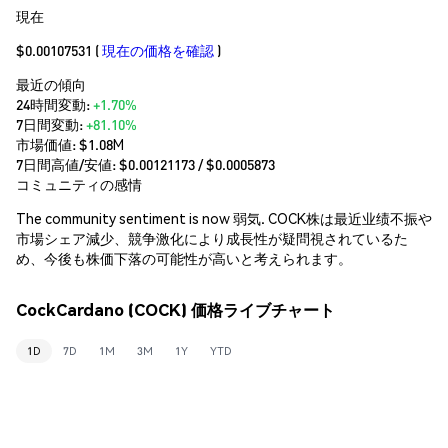
現在
$0.00107531
(
現在の価格を確認
)
最近の傾向
24時間変動:
+1.70%
7日間変動:
+81.10%
市場価値:
$1.08M
7日間高値/安値: $
0.00121173
/ $
0.0005873
コミュニティの感情
The community sentiment is now 弱気. COCK株は最近业绩不振や
市場シェア減少、競争激化により成長性が疑問視されているた
め、今後も株価下落の可能性が高いと考えられます。
CockCardano (COCK) 価格ライブチャート
1D
7D
1M
3M
1Y
YTD