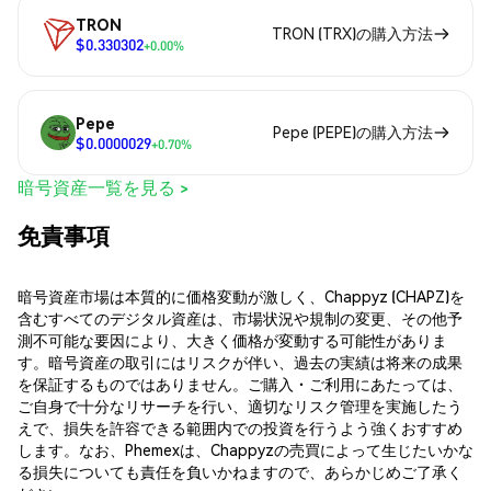
TRON
TRON (TRX)の購入方法
$0.330302
+0.00%
Pepe
Pepe (PEPE)の購入方法
$0.0000029
+0.70%
暗号資産一覧を見る >
免責事項
暗号資産市場は本質的に価格変動が激しく、Chappyz (CHAPZ)を
含むすべてのデジタル資産は、市場状況や規制の変更、その他予
測不可能な要因により、大きく価格が変動する可能性がありま
す。暗号資産の取引にはリスクが伴い、過去の実績は将来の成果
を保証するものではありません。ご購入・ご利用にあたっては、
ご自身で十分なリサーチを行い、適切なリスク管理を実施したう
えで、損失を許容できる範囲内での投資を行うよう強くおすすめ
します。なお、Phemexは、Chappyzの売買によって生じたいかな
る損失についても責任を負いかねますので、あらかじめご了承く