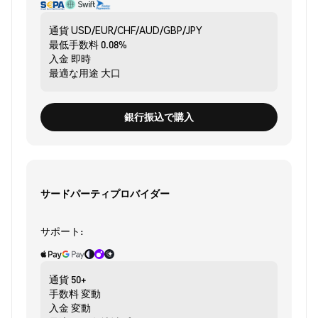
通貨
USD/EUR/CHF/AUD/GBP/JPY
最低手数料
0.08%
入金
即時
最適な用途
大口
銀行振込で購入
サードパーティプロバイダー
サポート:
通貨
50+
手数料
変動
入金
変動