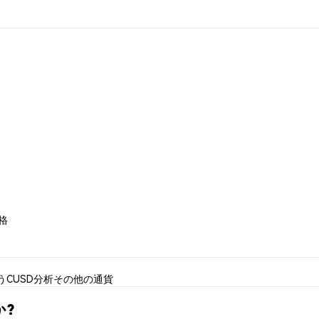
価格
う
CUSD分析
その他の通貨
か?