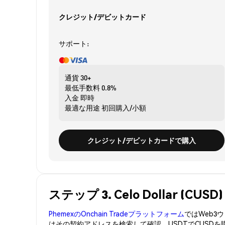
クレジット/デビットカード
サポート:
通貨
30+
最低手数料
0.8%
入金
即時
最適な用途
初回購入/小額
クレジット/デビットカードで購入
ステップ 3. Celo Dollar (C
PhemexのOnchain Tradeプラットフォーム
ではWeb
はその契約アドレスを検索して確認。USDTでCUSD