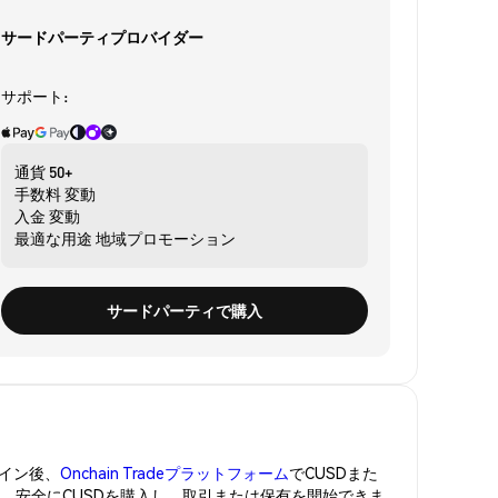
サードパーティプロバイダー
サポート:
通貨
50+
手数料
変動
入金
変動
最適な用途
地域プロモーション
サードパーティで購入
イン後、
Onchain Tradeプラットフォーム
でCUSDまた
管。安全にCUSDを購入し、取引または保有を開始できま