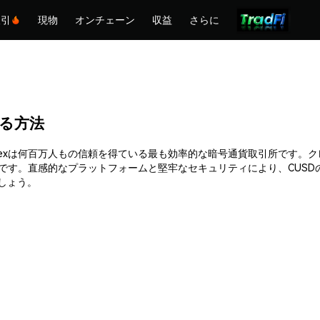
取引
現物
オンチェーン
収益
さらに
入する方法
できます。Phemexは何百万人もの信頼を得ている最も効率的な暗号通貨取引
能です。直感的なプラットフォームと堅牢なセキュリティにより、CUS
ましょう。