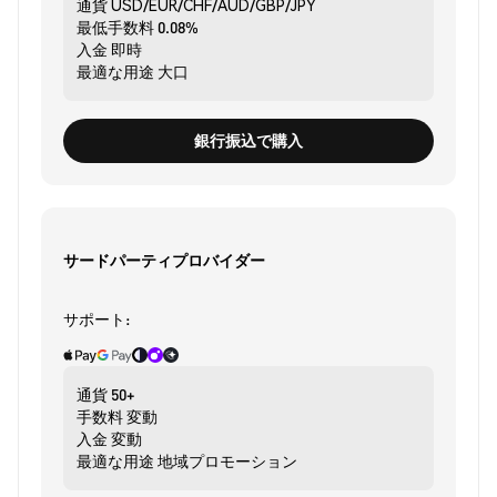
通貨
USD/EUR/CHF/AUD/GBP/JPY
最低手数料
0.08%
入金
即時
最適な用途
大口
銀行振込で購入
サードパーティプロバイダー
サポート:
通貨
50+
手数料
変動
入金
変動
最適な用途
地域プロモーション