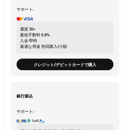
サポート:
通貨
30+
最低手数料
0.8%
入金
即時
最適な用途
初回購入/小額
クレジット/デビットカードで購入
銀行振込
サポート: