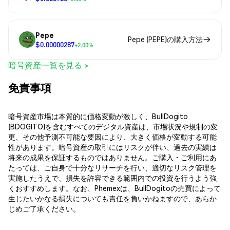
Pepe
Pepe (PEPE)の購入方法
$0.00000287
+2.00%
暗号資産一覧を見る >
免責事項
暗号資産市場は本質的に価格変動が激しく、BullDogito
(BDOGITO)を含むすべてのデジタル資産は、市場状況や規制の変
更、その他予測不可能な要因により、大きく価格が変動する可能
性があります。暗号資産の取引にはリスクが伴い、過去の実績は
将来の成果を保証するものではありません。ご購入・ご利用にあ
たっては、ご自身で十分なリサーチを行い、適切なリスク管理を
実施したうえで、損失を許容できる範囲内での投資を行うよう強
くおすすめします。なお、Phemexは、BullDogitoの売買によって
生じたいかなる損失についても責任を負いかねますので、あらか
じめご了承ください。