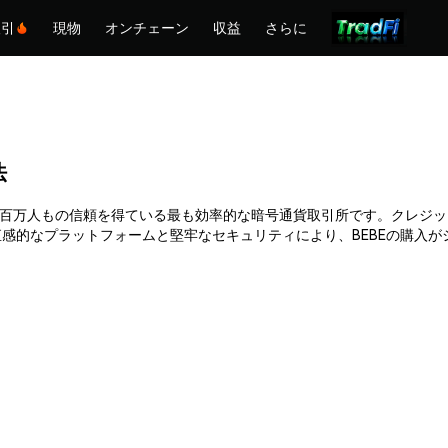
取引
現物
オンチェーン
収益
さらに
法
hemexは何百万人もの信頼を得ている最も効率的な暗号通貨取引所です。ク
感的なプラットフォームと堅牢なセキュリティにより、BEBEの購入