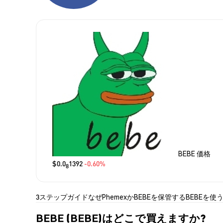
BEBE 価格
$0.0
1392
-0.60%
8
3ステップガイド
なぜPhemexか
BEBEを保管する
BEBEを使
BEBE (BEBE)はどこで買えますか?