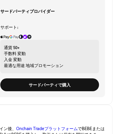
サードパーティプロバイダー
サポート:
通貨
50+
手数料
変動
入金
変動
最適な用途
地域プロモーション
サードパーティで購入
イン後、
Onchain Tradeプラットフォーム
でBEBEまたは