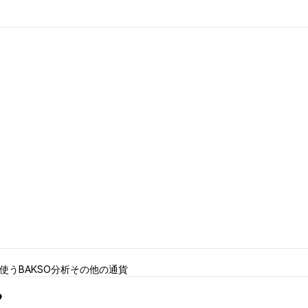
を使う
BAKSO分析
その他の通貨
?