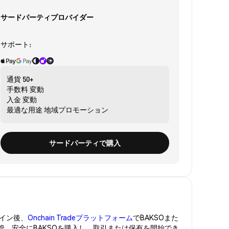
サードパーティプロバイダー
サポート:
通貨
50+
手数料
変動
入金
変動
最適な用途
地域プロモーション
サードパーティで購入
イン後、
Onchain Tradeプラットフォーム
でBAKSOまた
保管。安全にBAKSOを購入し、取引または保有を開始でき