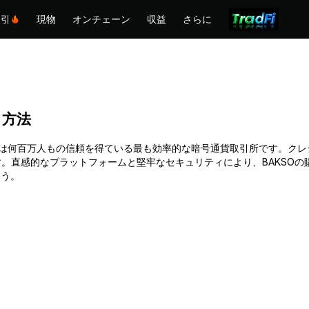
取引
現物
オンチェーン
収益
さらに
る方法
。Phemexは何百万人もの信頼を得ている最も効率的な暗号通貨取引所です
。直感的なプラットフォームと堅牢なセキュリティにより、BAKSOの
ょう。