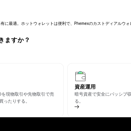
有に最適。ホットウォレットは便利で、Phemexのカストディアルウ
できますか？
資産運用
SOを現物取引や先物取引で売
暗号資産で安全にパッシブ
買ったりする。
る。