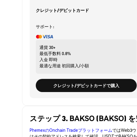
クレジット/デビットカード
サポート:
通貨
30+
最低手数料
0.8%
入金
即時
最適な用途
初回購入/小額
クレジット/デビットカードで購入
ステップ 3. BAKSO (BAKSO
PhemexのOnchain Tradeプラットフォーム
ではWeb
はその契約アドレスを検索して確認。USDTでBAKSO