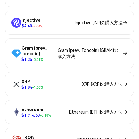
Injective
Injective (INJ)の購入方法
$4.40
-2.63%
Gram (prev.
Gram (prev. Toncoin) (GRAM)の
Toncoin)
購入方法
$1.35
+0.01%
XRP
XRP (XRP)の購入方法
$1.04
+1.00%
Ethereum
Ethereum (ETH)の購入方法
$1,914.50
+0.10%
TRON