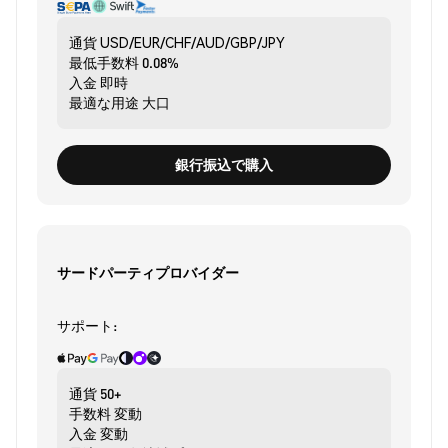
通貨
USD/EUR/CHF/AUD/GBP/JPY
最低手数料
0.08%
入金
即時
最適な用途
大口
銀行振込で購入
サードパーティプロバイダー
サポート:
通貨
50+
手数料
変動
入金
変動