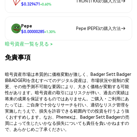
TRON (TRX)の購入方法
$0.329471
+0.60%
Pepe
Pepe (PEPE)の購入方法
$0.00000285
+1.30%
暗号資産一覧を見る >
免責事項
暗号資産市場は本質的に価格変動が激しく、Badger Sett Badger
(BBADGER)を含むすべてのデジタル資産は、市場状況や規制の変
更、その他予測不可能な要因により、大きく価格が変動する可能
性があります。暗号資産の取引にはリスクが伴い、過去の実績は
将来の成果を保証するものではありません。ご購入・ご利用にあ
たっては、ご自身で十分なリサーチを行い、適切なリスク管理を
実施したうえで、損失を許容できる範囲内での投資を行うよう強
くおすすめします。なお、Phemexは、Badger Sett Badgerの売
買によって生じたいかなる損失についても責任を負いかねますの
で、あらかじめご了承ください。