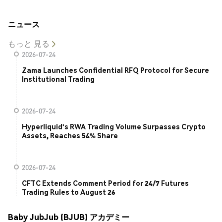
ニュース
もっと 見る
2026-07-24
Zama Launches Confidential RFQ Protocol for Secure
Institutional Trading
2026-07-24
Hyperliquid's RWA Trading Volume Surpasses Crypto
Assets, Reaches 54% Share
2026-07-24
CFTC Extends Comment Period for 24/7 Futures
Trading Rules to August 26
Baby JubJub (BJUB) アカデミー