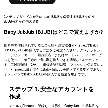
3ステップガイド
なぜPhemexか
BJUBを保管する
BJUBを使う
BJUB分析
その他の通貨
Baby JubJub (BJUB)はどこで買えますか?
世界中で信頼されている安全な暗号通貨取引所PhemexでBaby
JubJub (BJUB)を購入する方法をご確認ください。クレジットカー
ド、デビットカード、銀行振込、またはサードパーティーサービ
スを使って、低手数料でBJUBを購入できる簡単な3ステップで
す。二段階認証（2FA）、準備金証明監査、フィッシング対策によ
り、Phemexは最も安全にBaby JubJubを購入できる場所であり、
オンラインでBaby JubJubを購入する最適な場所です。
ステップ 1. 安全なアカウントを
作成
メールでPhemexに登録し、世界中でBaby JubJub (BJUB)を