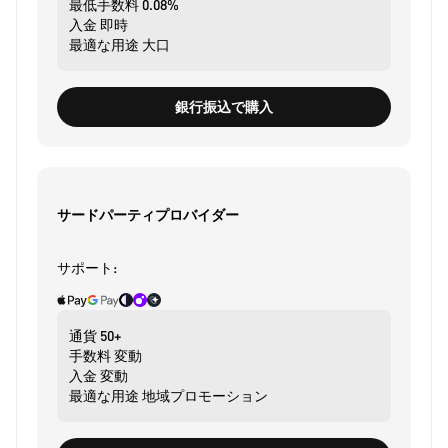
最低手数料
0.08%
入金
即時
最適な用途
大口
銀行振込で購入
サードパーティプロバイダー
サポート:
通貨
50+
手数料
変動
入金
変動
最適な用途
地域プロモーション