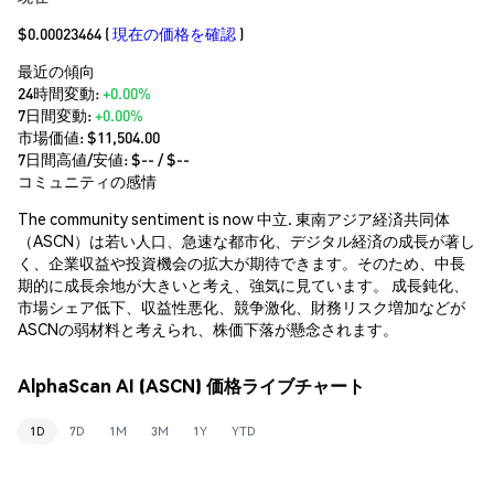
$0.00023464
(
現在の価格を確認
)
最近の傾向
24時間変動:
+0.00%
7日間変動:
+0.00%
市場価値:
$11,504.00
7日間高値/安値: $
--
/ $
--
コミュニティの感情
The community sentiment is now 中立. 東南アジア経済共同体
（ASCN）は若い人口、急速な都市化、デジタル経済の成長が著し
く、企業収益や投資機会の拡大が期待できます。そのため、中長
期的に成長余地が大きいと考え、強気に見ています。 成長鈍化、
市場シェア低下、収益性悪化、競争激化、財務リスク増加などが
ASCNの弱材料と考えられ、株価下落が懸念されます。
AlphaScan AI (ASCN) 価格ライブチャート
1D
7D
1M
3M
1Y
YTD