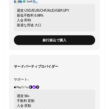
通貨
USD/EUR/CHF/AUD/GBP/JPY
最低手数料
0.08%
入金
即時
最適な用途
大口
銀行振込で購入
サードパーティプロバイダー
サポート:
通貨
50+
手数料
変動
入金
変動