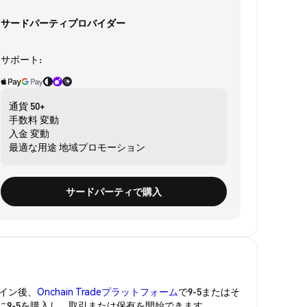
サードパーティプロバイダー
サポート:
通貨
50+
手数料
変動
入金
変動
最適な用途
地域プロモーション
サードパーティで購入
イン後、
Onchain Tradeプラットフォーム
で9-5またはそ
全に9-5を購入し、取引または保有を開始できます。