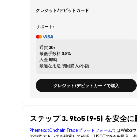
クレジット/デビットカード
サポート:
通貨
30+
最低手数料
0.8%
入金
即時
最適な用途
初回購入/小額
クレジット/デビットカードで購入
ステップ 3. 9to5 (9-5) を安
PhemexのOnchain Tradeプラットフォーム
ではWeb
の契約アドレスを検索して確認。USDTで9-5を購入、