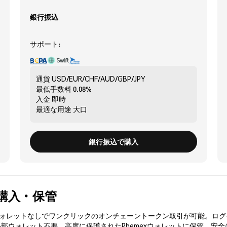
銀行振込
サポート:
通貨
USD/EUR/CHF/AUD/GBP/JPY
最低手数料
0.08%
入金
即時
最適な用途
大口
銀行振込で購入
全に購入・保管
3ウォレットなしでワンクリックのオンチェーントークン取引が可能。ログ
外部ウォレット不要。高度に保護されたPhemexウォレットに保管。安