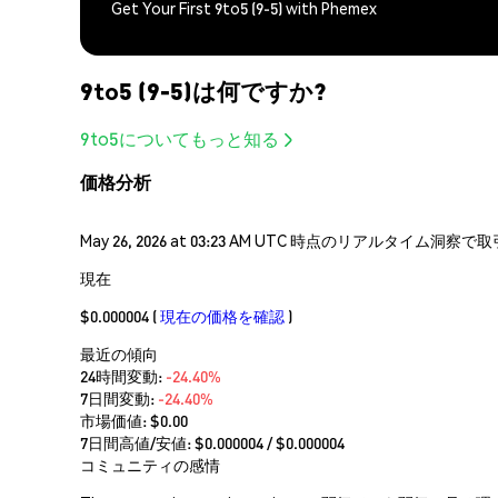
Get Your First 9to5 (9-5) with Phemex
9to5 (9-5)は何ですか?
9to5についてもっと知る
価格分析
May 26, 2026 at 03:23 AM UTC 時点のリアルタイム
現在
$0.000004
(
現在の価格を確認
)
最近の傾向
24時間変動:
-24.40%
7日間変動:
-24.40%
市場価値:
$0.00
7日間高値/安値: $
0.000004
/ $
0.000004
コミュニティの感情