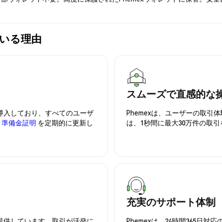
れている理由
スムーズで直感的な
を導入しており、すべてのユーザ
Phemexは、ユーザーの取
、
準備金証明
を定期的に更新し
は、1秒間に最大30万件の取
充実のサポート体制
を提供しています。取引が活発に
Phemexは、24時間365