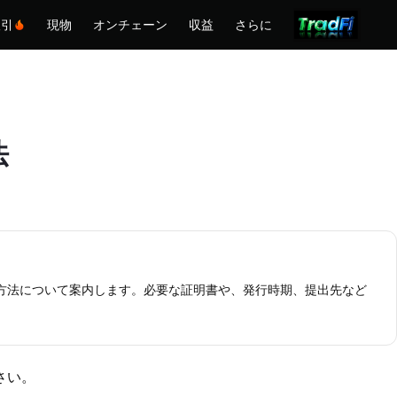
取引
現物
オンチェーン
収益
さらに
法
出方法について案内します。必要な証明書や、発行時期、提出先など
さい。