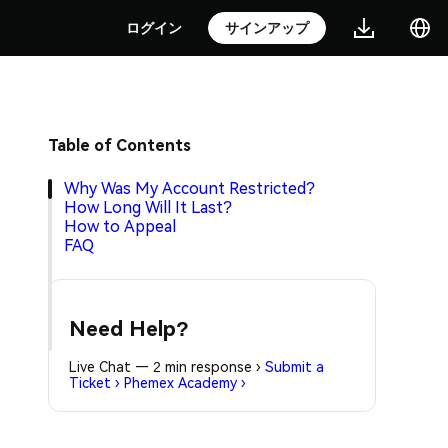
ログイン
サインアップ
Table of Contents
Why Was My Account Restricted?
How Long Will It Last?
How to Appeal
FAQ
Need Help?
Live Chat — 2 min response
›
Submit a
Ticket
›
Phemex Academy
›