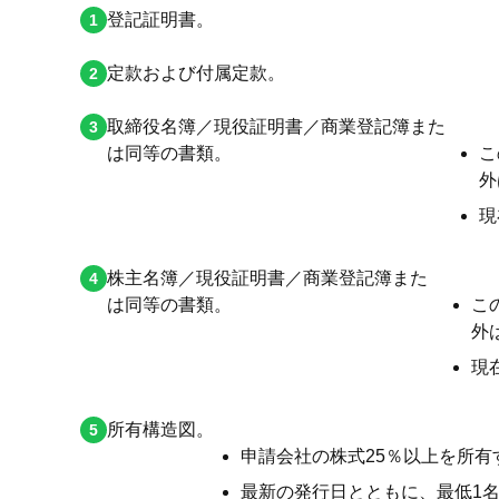
登記証明書。
定款および付属定款。
取締役名簿／現役証明書／商業登記簿また
は同等の書類。
こ
外
現
株主名簿／現役証明書／商業登記簿また
は同等の書類。
こ
外
現
所有構造図。
申請会社の株式25％以上を所有
最新の発行日とともに、最低1