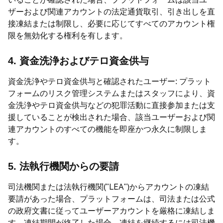
ザーおよび関連アカウントの法定通貨取引、引き出しを直
接凍結または制限し、必要に応じてすべてのアカウント権
限を無効化する権利を有します。
4. 資金洗浄およびテロ資金供与
資金洗浄やテロ資金供与と確認されたユーザー: プラット
フォームのリスク管理システムまたはスタッフにより、資
金洗浄やテロ資金供与などの犯罪活動に直接参加または支
援していることが検出された場合、該当ユーザーおよび関
連アカウントのすべての機能を即座かつ永久に制限しま
す。
5. 法執行機関からの要請
司法機関または法執行機関("LEA")からアカウントの凍結
要請があった場合、プラットフォームは、司法または公式
の政府文書に従ってユーザーアカウントを厳格に凍結しま
す。凍結期間が終了した場合、凍結を継続するには司法機