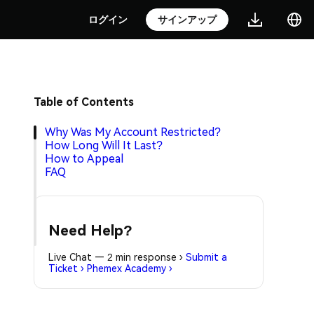
ログイン
サインアップ
Table of Contents
Why Was My Account Restricted?
How Long Will It Last?
How to Appeal
FAQ
Need Help?
Live Chat — 2 min response
›
Submit a
Ticket
›
Phemex Academy
›