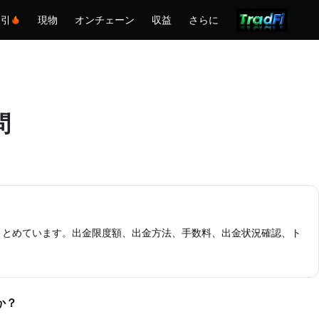
取引
現物
オンチェーン
収益
さらに
問
をまとめています。出金限度額、出金方法、手数料、出金状況確認、ト
か？