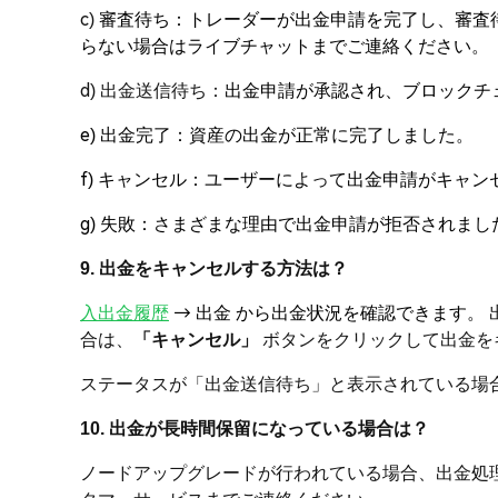
c)
審査待ち：トレーダーが出金申請を完了し、審査
らない場合はライブチャットまでご連絡ください。
d) 出金送信待ち：
出金申請が承認され、ブロックチ
e) 出金完了：資産の出金が正常に完了しました。
f) キャンセル：ユーザーによって出金申請がキャン
g) 失敗：さまざまな理由で出金申請が拒否されま
9. 出金をキャンセルする方法は？
入出金履歴
→ 出金 から出金状況を確認できます。
合は、
「キャンセル」
ボタンをクリックして出金を
ステータスが「出金送信待ち」と表示されている場
10. 出金が長時間保留になっている場合は？
ノードアップグレードが行われている場合、出金処