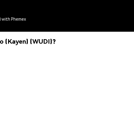
) with Phemex
io (Kayen) (WUDI)?