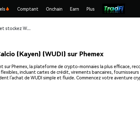
els
Comptant
Onchain
Earn
Plus
Achetez et stockez Wrapped Udinese Calcio (Kayen) (WUDI) en toute sécurité
lcio (Kayen) (WUDI) sur Phemex
sur Phemex, la plateforme de crypto-monnaies la plus efficace, recon
xibles, incluant cartes de crédit, virements bancaires, fournisseurs 
endent l’achat de WUDI simple et fluide. Commencez votre aventure c