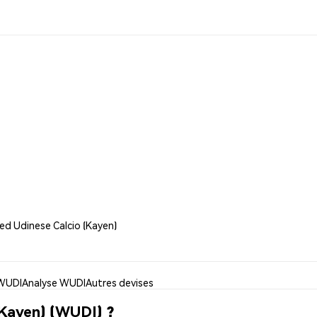
ed Udinese Calcio (Kayen)
 WUDI
Analyse WUDI
Autres devises
Kayen) (WUDI) ?