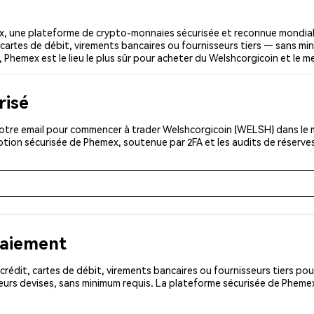
, une plateforme de crypto-monnaies sécurisée et reconnue mondial
 cartes de débit, virements bancaires ou fournisseurs tiers — sans min
g, Phemex est le lieu le plus sûr pour acheter du Welshcorgicoin et le m
risé
otre email pour commencer à trader Welshcorgicoin (WELSH) dans le m
iption sécurisée de Phemex, soutenue par 2FA et les audits de réserve
paiement
rédit, cartes de débit, virements bancaires ou fournisseurs tiers 
eurs devises, sans minimum requis. La plateforme sécurisée de Pheme