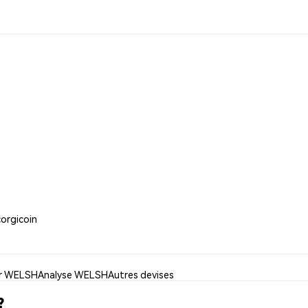
corgicoin
er WELSH
Analyse WELSH
Autres devises
?