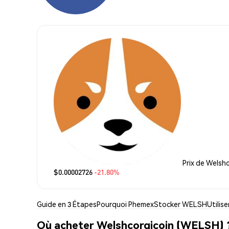
Prix de Welsh
$0.00002726
-21.80%
Guide en 3 Étapes
Pourquoi Phemex
Stocker WELSH
Utilis
Où acheter Welshcorgicoin (WELSH) 