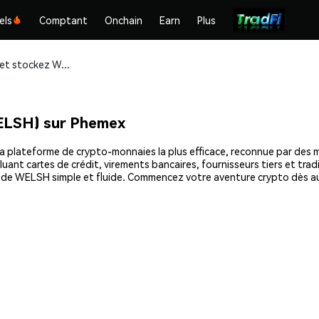
els
Comptant
Onchain
Earn
Plus
Achetez et stockez Welshcorgicoin (WELSH) en toute sécurité
ELSH) sur Phemex
plateforme de crypto-monnaies la plus efficace, reconnue par des mill
uant cartes de crédit, virements bancaires, fournisseurs tiers et tra
at de WELSH simple et fluide. Commencez votre aventure crypto dès a