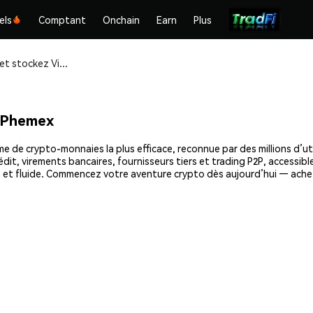
els
Comptant
Onchain
Earn
Plus
Achetez et stockez Virtual X (VRL) en toute sécurité
r Phemex
me de crypto-monnaies la plus efficace, reconnue par des millions d’ut
dit, virements bancaires, fournisseurs tiers et trading P2P, accessible
 et fluide. Commencez votre aventure crypto dès aujourd’hui — achet