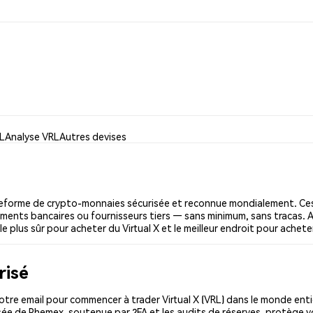
RL
Analyse VRL
Autres devises
ateforme de crypto-monnaies sécurisée et reconnue mondialement. Ce
irements bancaires ou fournisseurs tiers — sans minimum, sans tracas. A
e plus sûr pour acheter du Virtual X et le meilleur endroit pour acheter
risé
tre email pour commencer à trader Virtual X (VRL) dans le monde entie
isée de Phemex, soutenue par 2FA et les audits de réserves, protège 