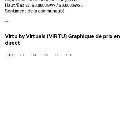
Haut/Bas 7J: $
0.00004997
/ $
0.00004925
Sentiment de la communauté
--
Virtu by Virtuals (VIRTU) Graphique de prix en
direct
1D
7D
1M
3M
1Y
YTD