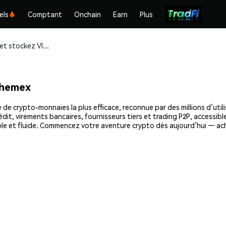
els
Comptant
Onchain
Earn
Plus
Achetez et stockez VIBE ($VIBE) en toute sécurité
Phemex
de crypto-monnaies la plus efficace, reconnue par des millions d’util
dit, virements bancaires, fournisseurs tiers et trading P2P, accessible
le et fluide. Commencez votre aventure crypto dès aujourd’hui — ac