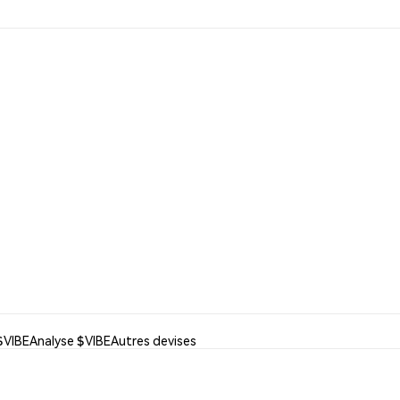
 $VIBE
Analyse $VIBE
Autres devises