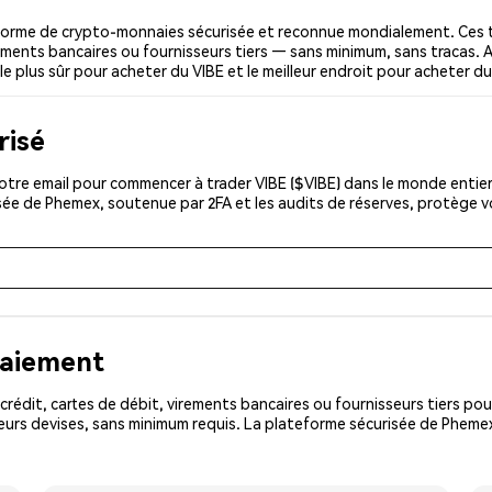
forme de crypto-monnaies sécurisée et reconnue mondialement. Ces 
irements bancaires ou fournisseurs tiers — sans minimum, sans tracas. A
le plus sûr pour acheter du VIBE et le meilleur endroit pour acheter du
risé
tre email pour commencer à trader VIBE ($VIBE) dans le monde entier.
isée de Phemex, soutenue par 2FA et les audits de réserves, protège 
paiement
rédit, cartes de débit, virements bancaires ou fournisseurs tiers 
urs devises, sans minimum requis. La plateforme sécurisée de Phemex