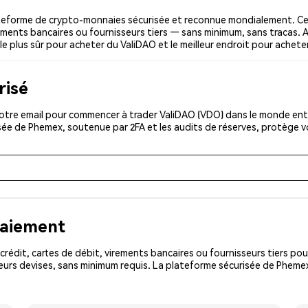
teforme de crypto-monnaies sécurisée et reconnue mondialement. Ce
irements bancaires ou fournisseurs tiers — sans minimum, sans tracas. A
 le plus sûr pour acheter du ValiDAO et le meilleur endroit pour achete
risé
tre email pour commencer à trader ValiDAO (VDO) dans le monde entie
isée de Phemex, soutenue par 2FA et les audits de réserves, protège 
paiement
rédit, cartes de débit, virements bancaires ou fournisseurs tiers 
eurs devises, sans minimum requis. La plateforme sécurisée de Phemex