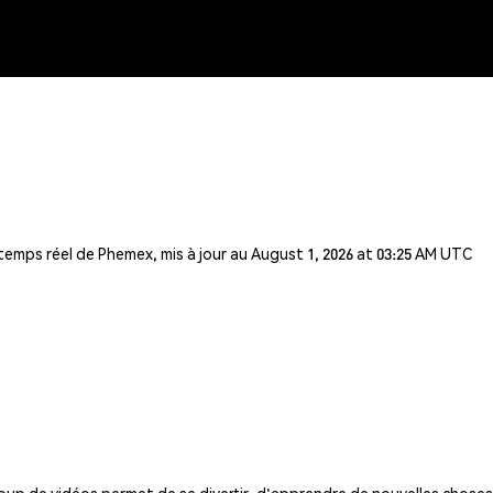
 temps réel de Phemex, mis à jour au August 1, 2026 at 03:25 AM UTC
 de vidéos permet de se divertir, d'apprendre de nouvelles choses,