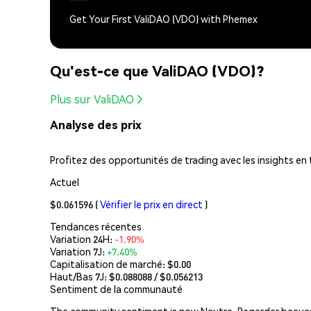
Get Your First ValiDAO (VDO) with Phemex
Qu'est-ce que ValiDAO (VDO)?
Plus sur ValiDAO
Analyse des prix
Profitez des opportunités de trading avec les insights en
Actuel
$0.061596
(
Vérifier le prix en direct
)
Tendances récentes
Variation 24H:
-1.90%
Variation 7J:
+7.40%
Capitalisation de marché:
$0.00
Haut/Bas 7J: $
0.088088
/ $
0.056213
Sentiment de la communauté
The community sentiment is now Neutre. Regarder beaucoup