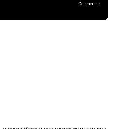
Commencer
 de se tenir informé et de se détendre après une journée