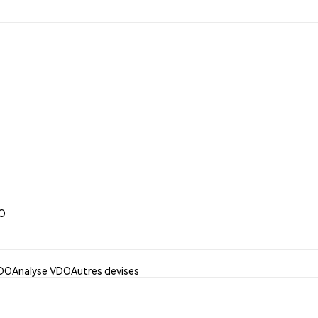
AO
VDO
Analyse VDO
Autres devises