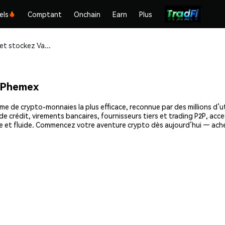
els
Comptant
Onchain
Earn
Plus
Achetez et stockez ValiDAO (VDO) en toute sécurité
 Phemex
e de crypto-monnaies la plus efficace, reconnue par des millions d’ut
e crédit, virements bancaires, fournisseurs tiers et trading P2P, acce
e et fluide. Commencez votre aventure crypto dès aujourd’hui — ache