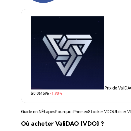
Prix de ValiD
$0.061596
-1.90%
Guide en 3 Étapes
Pourquoi Phemex
Stocker VDO
Utiliser 
Où acheter ValiDAO (VDO) ?