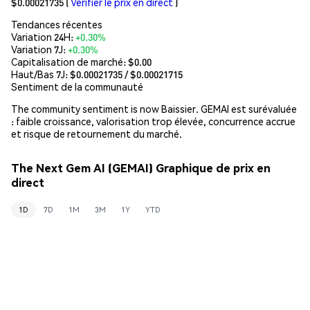
$0.00021735
(
Vérifier le prix en direct
)
Tendances récentes
Variation 24H:
+0.30%
Variation 7J:
+0.30%
Capitalisation de marché:
$0.00
Haut/Bas 7J: $
0.00021735
/ $
0.00021715
Sentiment de la communauté
The community sentiment is now Baissier. GEMAI est surévaluée
: faible croissance, valorisation trop élevée, concurrence accrue
et risque de retournement du marché.
The Next Gem AI (GEMAI) Graphique de prix en
direct
1D
7D
1M
3M
1Y
YTD