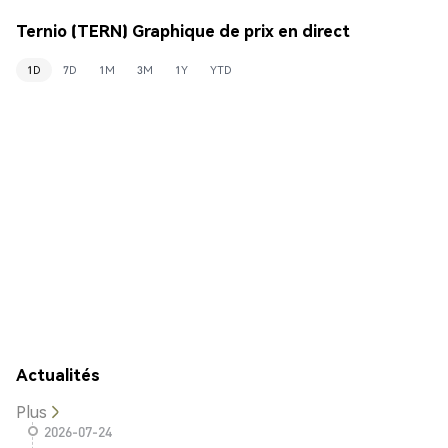
Ternio (TERN) Graphique de prix en direct
1D
7D
1M
3M
1Y
YTD
Actualités
Plus
2026-07-24