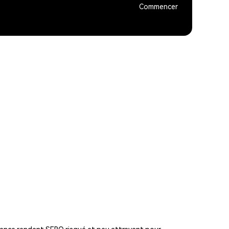
Commencer
rence rendent SERO risqué et peu attrayant pour