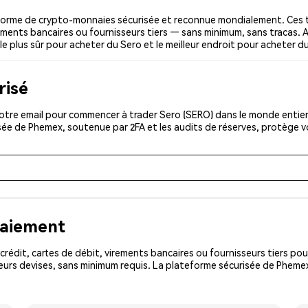
forme de crypto-monnaies sécurisée et reconnue mondialement. Ces 
irements bancaires ou fournisseurs tiers — sans minimum, sans tracas. A
 le plus sûr pour acheter du Sero et le meilleur endroit pour acheter du
risé
tre email pour commencer à trader Sero (SERO) dans le monde entier.
isée de Phemex, soutenue par 2FA et les audits de réserves, protège 
paiement
rédit, cartes de débit, virements bancaires ou fournisseurs tiers 
eurs devises, sans minimum requis. La plateforme sécurisée de Phemex