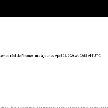
temps réel de Phemex, mis à jour au April 26, 2026 at 02:51 AM UTC
ation, faible adoption, concurrence accrue et problèmes de transpa