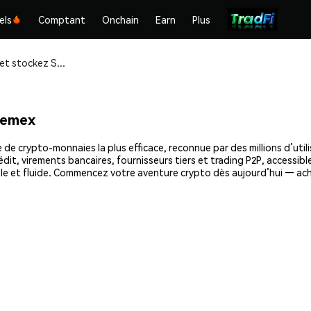
els
Comptant
Onchain
Earn
Plus
Achetez et stockez Sero (SERO) en toute sécurité
hemex
de crypto-monnaies la plus efficace, reconnue par des millions d’util
dit, virements bancaires, fournisseurs tiers et trading P2P, accessible
le et fluide. Commencez votre aventure crypto dès aujourd’hui — ach