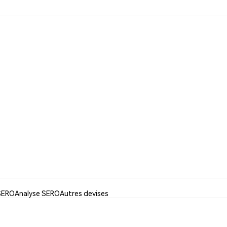
 SERO
Analyse SERO
Autres devises