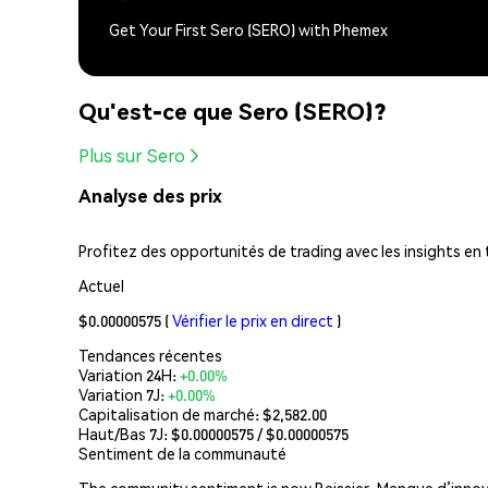
Get Your First Sero (SERO) with Phemex
Qu'est-ce que Sero (SERO)?
Plus sur Sero
Analyse des prix
Profitez des opportunités de trading avec les insights en 
Actuel
$0.00000575
(
Vérifier le prix en direct
)
Tendances récentes
Variation 24H:
+0.00%
Variation 7J:
+0.00%
Capitalisation de marché:
$2,582.00
Haut/Bas 7J: $
0.00000575
/ $
0.00000575
Sentiment de la communauté
The community sentiment is now Baissier. Manque d’innov