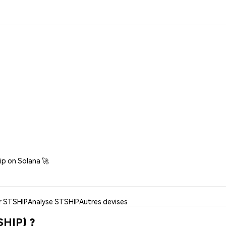
hip on Solana 🚀
er STSHIP
Analyse STSHIP
Autres devises
SHIP) ?