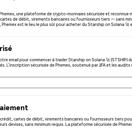
r Phemex, une plateforme de crypto-monnaies sécurisée et reconnue 
, cartes de débit, virements bancaires ou fournisseurs tiers — sans mi
g, Phemex est le lieu le plus sûr pour acheter du Starship on Solana 🚀
risé
otre email pour commencer à trader Starship on Solana 🚀 (STSHIP) da
és. L’inscription sécurisée de Phemex, soutenue par 2FA et les audits
paiement
rédit, cartes de débit, virements bancaires ou fournisseurs tiers 
eurs devises, sans minimum requis. La plateforme sécurisée de Phemex