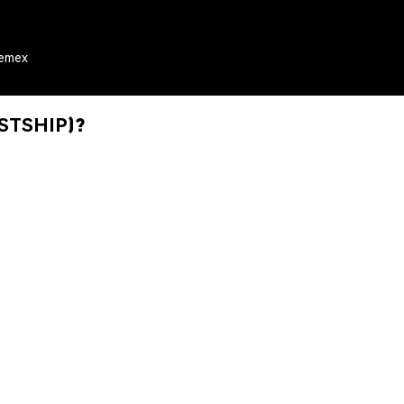
hemex
(STSHIP)?