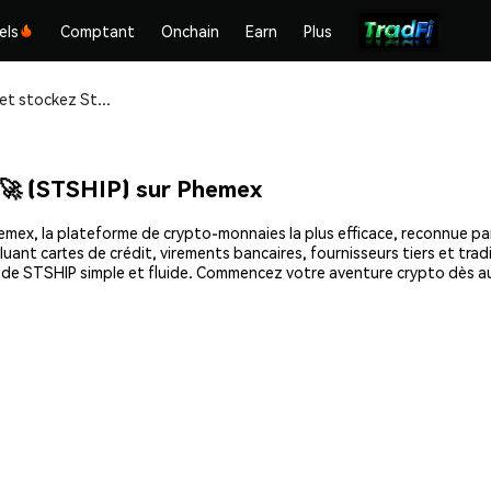
els
Comptant
Onchain
Earn
Plus
Achetez et stockez Starship on Solana 🚀 (STSHIP) en toute sécurité
 🚀 (STSHIP) sur Phemex
ex, la plateforme de crypto-monnaies la plus efficace, reconnue par d
uant cartes de crédit, virements bancaires, fournisseurs tiers et tra
at de STSHIP simple et fluide. Commencez votre aventure crypto dès 