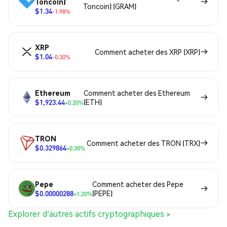
Toncoin)
Toncoin) (GRAM)
$1.34
-1.98%
XRP
Comment acheter des XRP (XRP)
$1.04
-0.30%
Ethereum
Comment acheter des Ethereum
$1,923.44
(ETH)
+0.20%
TRON
Comment acheter des TRON (TRX)
$0.329864
+0.30%
Pepe
Comment acheter des Pepe
$0.00000288
(PEPE)
+1.20%
Explorer d'autres actifs cryptographiques >