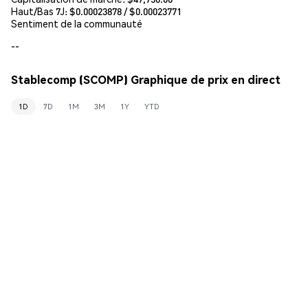
Haut/Bas 7J: $
0.00023878
/ $
0.00023771
Sentiment de la communauté
--
Stablecomp (SCOMP) Graphique de prix en direct
1D
7D
1M
3M
1Y
YTD