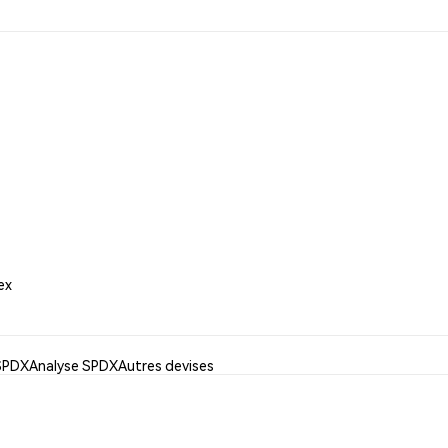
ex
 SPDX
Analyse SPDX
Autres devises