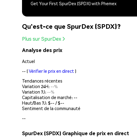
Get Your First SpurDex (SPDX) with Phemex
Qu'est-ce que SpurDex (SPDX)?
Plus sur SpurDex
Analyse des prix
Actuel
--
(
Vérifier le prix en direct
)
Tendances récentes
Variation 24H:
--%
Variation 7J:
--%
Capitalisation de marché:
--
Haut/Bas 7J: $
--
/ $
--
Sentiment de la communauté
--
SpurDex (SPDX) Graphique de prix en direct