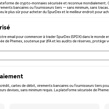
ateforme de crypto-monnaies sécurisée et reconnue mondialement. C
 virements bancaires ou fournisseurs tiers — sans minimum, sans tracas. 
ieu le plus sûr pour acheter du SpurDex et le meilleur endroit pour ac
risé
otre email pour commencer à trader SpurDex (SPDX) dans le monde enti
isée de Phemex, soutenue par 2FA et les audits de réserves, protège 
paiement
rédit, cartes de débit, virements bancaires ou fournisseurs tiers 
eurs devises, sans minimum requis. La plateforme sécurisée de Phemex