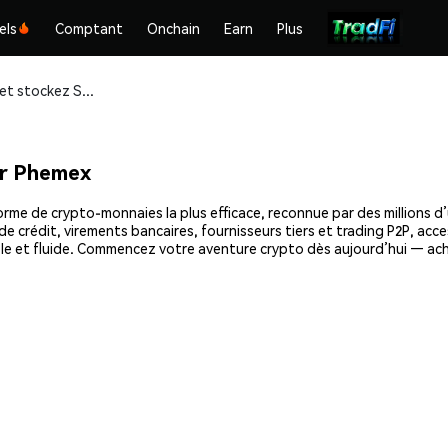
els
Comptant
Onchain
Earn
Plus
Achetez et stockez SpurDex (SPDX) en toute sécurité
r Phemex
me de crypto-monnaies la plus efficace, reconnue par des millions d’u
e crédit, virements bancaires, fournisseurs tiers et trading P2P, acce
le et fluide. Commencez votre aventure crypto dès aujourd’hui — ac