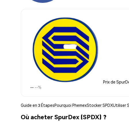
Prix de SpurD
--
--%
Guide en 3 Étapes
Pourquoi Phemex
Stocker SPDX
Utiliser
Où acheter SpurDex (SPDX) ?