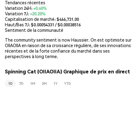
Tendances récentes
Variation 24H:
+0.60%
Variation 7J:
+20.20%
Capitalisation de marché:
$466,731.00
Haut/Bas 7J: $
0.00054331
/ $
0.00038516
Sentiment de la communauté
The community sentiment is now Haussier. On est optimiste sur
OIIAOIIA en raison de sa croissance régulière, de ses innovations
récentes et de la forte confiance du marché dans ses
perspectives à long terme.
Spinning Cat (OIIAOIIA) Graphique de prix en direct
1D
7D
1M
3M
1Y
YTD