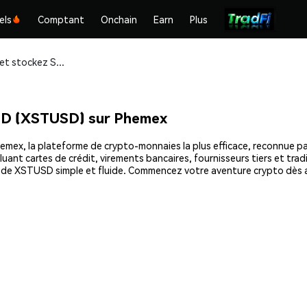
els
Comptant
Onchain
Earn
Plus
Achetez et stockez SORA Synthetic USD (XSTUSD) en toute sécurité
SD (XSTUSD) sur Phemex
, la plateforme de crypto-monnaies la plus efficace, reconnue par d
uant cartes de crédit, virements bancaires, fournisseurs tiers et tra
hat de XSTUSD simple et fluide. Commencez votre aventure crypto dè