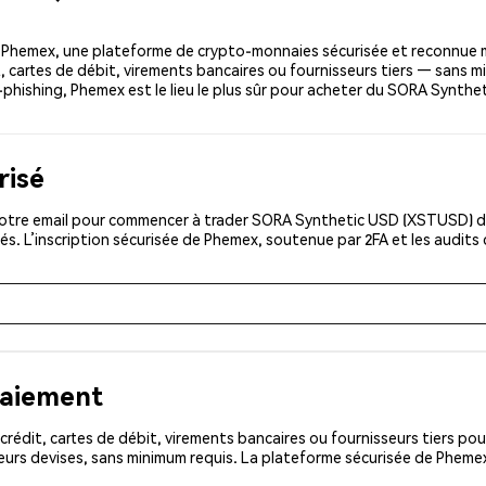
Phemex, une plateforme de crypto-monnaies sécurisée et reconnue m
, cartes de débit, virements bancaires ou fournisseurs tiers — sans m
ti-phishing, Phemex est le lieu le plus sûr pour acheter du SORA Synth
risé
votre email pour commencer à trader SORA Synthetic USD (XSTUSD) dan
és. L’inscription sécurisée de Phemex, soutenue par 2FA et les audits
paiement
rédit, cartes de débit, virements bancaires ou fournisseurs tiers 
eurs devises, sans minimum requis. La plateforme sécurisée de Pheme