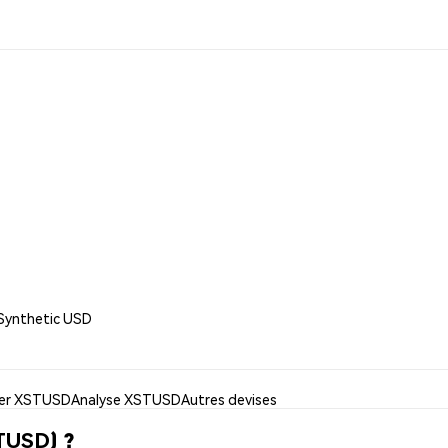
 Synthetic USD
iser XSTUSD
Analyse XSTUSD
Autres devises
TUSD) ?