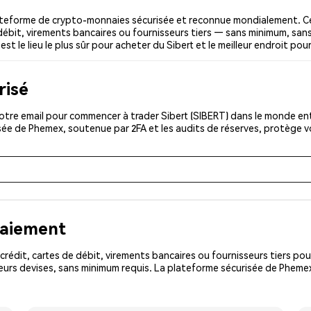
ateforme de crypto-monnaies sécurisée et reconnue mondialement. C
 débit, virements bancaires ou fournisseurs tiers — sans minimum, sans 
t le lieu le plus sûr pour acheter du Sibert et le meilleur endroit pour
risé
tre email pour commencer à trader Sibert (SIBERT) dans le monde enti
isée de Phemex, soutenue par 2FA et les audits de réserves, protège 
paiement
rédit, cartes de débit, virements bancaires ou fournisseurs tiers 
urs devises, sans minimum requis. La plateforme sécurisée de Phemex