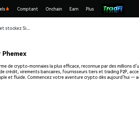
els
Comptant
Onchain
Earn
Plus
Achetez et stockez Sibert (SIBERT) en toute sécurité
r Phemex
me de crypto-monnaies la plus efficace, reconnue par des millions d’u
e crédit, virements bancaires, fournisseurs tiers et trading P2P, acce
ple et fluide. Commencez votre aventure crypto dès aujourd’hui — ac