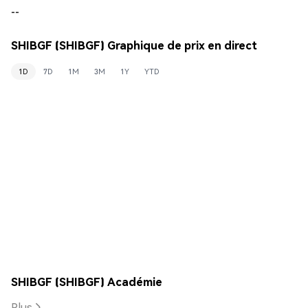
--
SHIBGF (SHIBGF) Graphique de prix en direct
1D
7D
1M
3M
1Y
YTD
SHIBGF (SHIBGF) Académie
Plus