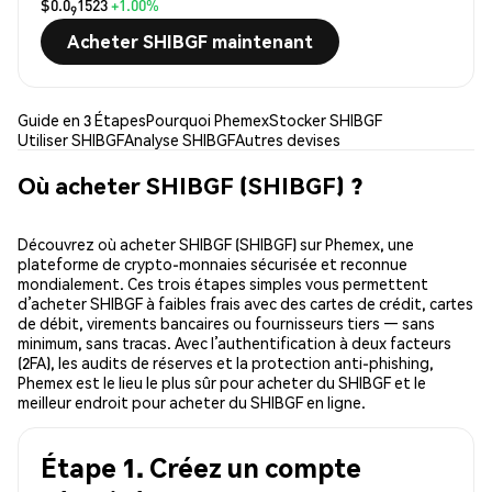
$0.0
1523
+1.00%
9
Acheter SHIBGF maintenant
Guide en 3 Étapes
Pourquoi Phemex
Stocker SHIBGF
Utiliser SHIBGF
Analyse SHIBGF
Autres devises
Où acheter SHIBGF (SHIBGF) ?
Découvrez où acheter SHIBGF (SHIBGF) sur Phemex, une
plateforme de crypto-monnaies sécurisée et reconnue
mondialement. Ces trois étapes simples vous permettent
d’acheter SHIBGF à faibles frais avec des cartes de crédit, cartes
de débit, virements bancaires ou fournisseurs tiers — sans
minimum, sans tracas. Avec l’authentification à deux facteurs
(2FA), les audits de réserves et la protection anti-phishing,
Phemex est le lieu le plus sûr pour acheter du SHIBGF et le
meilleur endroit pour acheter du SHIBGF en ligne.
Étape 1. Créez un compte