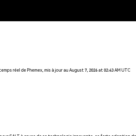
 temps réel de Phemex, mis à jour au August 7, 2026 at 02:43 AM UTC
 sur SALT à cause de sa technologie innovante, sa forte adoption da