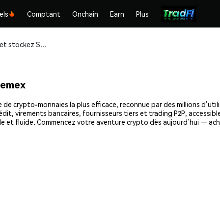
els
Comptant
Onchain
Earn
Plus
Achetez et stockez SALT (SALT) en toute sécurité
hemex
de crypto-monnaies la plus efficace, reconnue par des millions d’util
dit, virements bancaires, fournisseurs tiers et trading P2P, accessible
le et fluide. Commencez votre aventure crypto dès aujourd’hui — ach