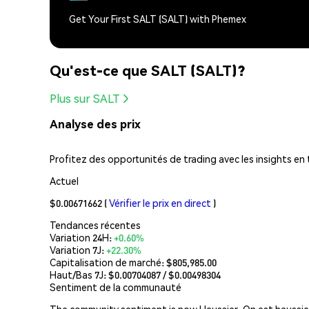
Get Your First SALT (SALT) with Phemex
Qu'est-ce que SALT (SALT)?
Plus sur SALT
Analyse des prix
Profitez des opportunités de trading avec les insights en
Actuel
$0.00671662
(
Vérifier le prix en direct
)
Tendances récentes
Variation 24H:
+0.60%
Variation 7J:
+22.30%
Capitalisation de marché:
$805,985.00
Haut/Bas 7J: $
0.00704087
/ $
0.00498304
Sentiment de la communauté
The community sentiment is now Haussier. On est haussier