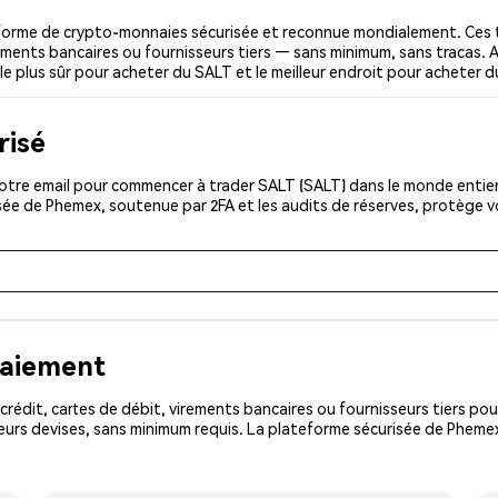
forme de crypto-monnaies sécurisée et reconnue mondialement. Ces 
irements bancaires ou fournisseurs tiers — sans minimum, sans tracas. A
 le plus sûr pour acheter du SALT et le meilleur endroit pour acheter d
risé
tre email pour commencer à trader SALT (SALT) dans le monde entier.
isée de Phemex, soutenue par 2FA et les audits de réserves, protège 
paiement
rédit, cartes de débit, virements bancaires ou fournisseurs tiers 
urs devises, sans minimum requis. La plateforme sécurisée de Phemex