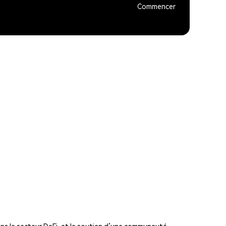
Commencer
ns le secteur DeFi, et le soutien d’une communauté