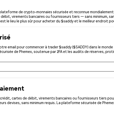
lateforme de crypto-monnaies sécurisée et reconnue mondialement. 
 débit, virements bancaires ou fournisseurs tiers — sans minimum, sans
st le lieu le plus sûr pour acheter du $saddy et le meilleur endroit p
risé
otre email pour commencer à trader $saddy ($SADDY) dans le monde en
sécurisée de Phemex, soutenue par 2FA et les audits de réserves, pro
paiement
rédit, cartes de débit, virements bancaires ou fournisseurs tiers 
eurs devises, sans minimum requis. La plateforme sécurisée de Pheme