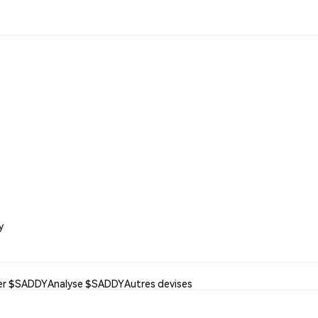
y
ser $SADDY
Analyse $SADDY
Autres devises