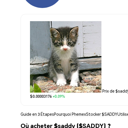
Prix de $sadd
$0.00003176
+0.09%
Guide en 3 Étapes
Pourquoi Phemex
Stocker $SADDY
Utili
Où acheter $saddy ($SADDY) ?