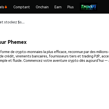
els
Comptant
Onchain
Earn
Plus
Achetez et stockez $saddy ($SADDY) en toute sécurité
sur Phemex
rme de crypto-monnaies la plus efficace, reconnue par des millions d
e crédit, virements bancaires, fournisseurs tiers et trading P2P, acce
mple et fluide. Commencez votre aventure crypto dès aujourd’hui — 