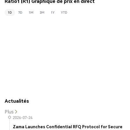
Ratio1 (R1) Graphique de prix en direct
1D
7D
1M
3M
1Y
YTD
Actualités
Plus
2026-07-24
Zama Launches Confidential RFQ Protocol for Secure