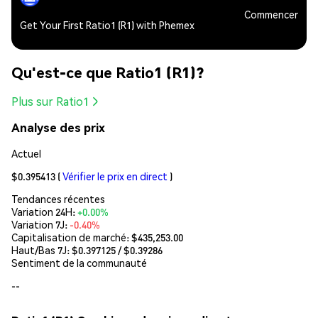
Commencer
Get Your First Ratio1 (R1) with Phemex
Qu'est-ce que Ratio1 (R1)?
Plus sur Ratio1
Analyse des prix
Actuel
$0.395413
(
Vérifier le prix en direct
)
Tendances récentes
Variation 24H:
+0.00%
Variation 7J:
-0.40%
Capitalisation de marché:
$435,253.00
Haut/Bas 7J: $
0.397125
/ $
0.39286
Sentiment de la communauté
--