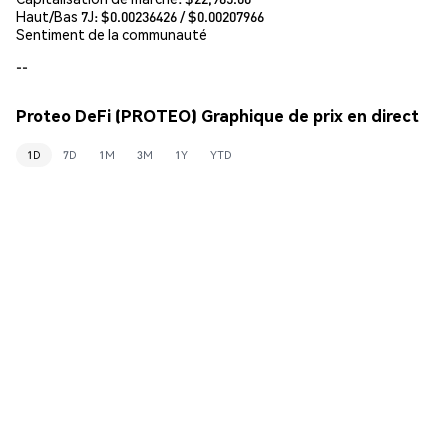
Haut/Bas 7J: $
0.00236426
/ $
0.00207966
Sentiment de la communauté
--
Proteo DeFi (PROTEO) Graphique de prix en direct
1D
7D
1M
3M
1Y
YTD