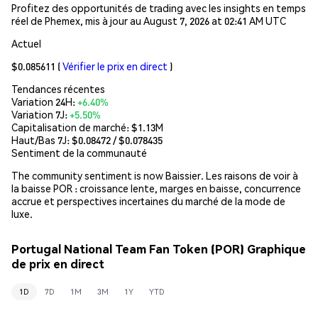
Profitez des opportunités de trading avec les insights en temps
réel de Phemex, mis à jour au August 7, 2026 at 02:41 AM UTC
Actuel
$0.085611
(
Vérifier le prix en direct
)
Tendances récentes
Variation 24H:
+6.40%
Variation 7J:
+5.50%
Capitalisation de marché:
$1.13M
Haut/Bas 7J: $
0.08472
/ $
0.078435
Sentiment de la communauté
The community sentiment is now Baissier. Les raisons de voir à
la baisse POR : croissance lente, marges en baisse, concurrence
accrue et perspectives incertaines du marché de la mode de
luxe.
Portugal National Team Fan Token (POR) Graphique
de prix en direct
1D
7D
1M
3M
1Y
YTD