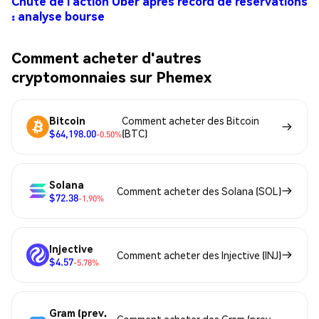
Chute de l’action Uber après record de réservations
: analyse bourse
Comment acheter d'autres
cryptomonnaies sur Phemex
Bitcoin
Comment acheter des Bitcoin
$64,198.00
(BTC)
-0.50%
Solana
Comment acheter des Solana (SOL)
$72.38
-1.90%
Injective
Comment acheter des Injective (INJ)
$4.57
-5.78%
Gram (prev.
Comment acheter des Gram (prev.