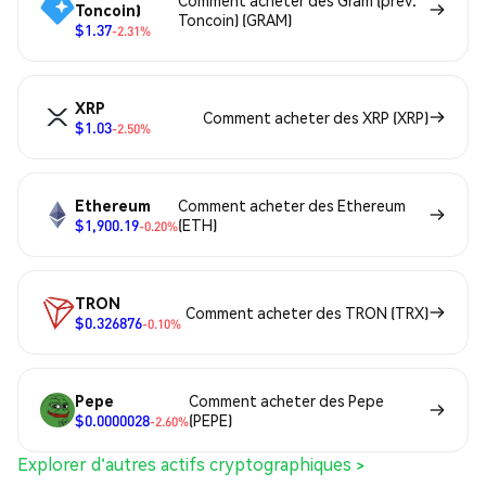
Toncoin)
Toncoin) (GRAM)
$1.37
-2.31%
XRP
Comment acheter des XRP (XRP)
$1.03
-2.50%
Ethereum
Comment acheter des Ethereum
$1,900.19
(ETH)
-0.20%
TRON
Comment acheter des TRON (TRX)
$0.326876
-0.10%
Pepe
Comment acheter des Pepe
$0.0000028
(PEPE)
-2.60%
Explorer d'autres actifs cryptographiques >