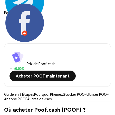
Partager:
Prix de Poof.cash
--
+0.00%
Acheter POOF maintenant
Guide en 3 Étapes
Pourquoi Phemex
Stocker POOF
Utiliser POOF
Analyse POOF
Autres devises
Où acheter Poof.cash (POOF) ?