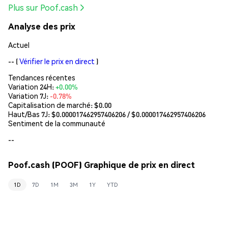
Plus sur Poof.cash
Analyse des prix
Actuel
--
(
Vérifier le prix en direct
)
Tendances récentes
Variation 24H:
+0.00%
Variation 7J:
-0.78%
Capitalisation de marché:
$0.00
Haut/Bas 7J: $
0.000017462957406206
/ $
0.000017462957406206
Sentiment de la communauté
--
Poof.cash (POOF) Graphique de prix en direct
1D
7D
1M
3M
1Y
YTD