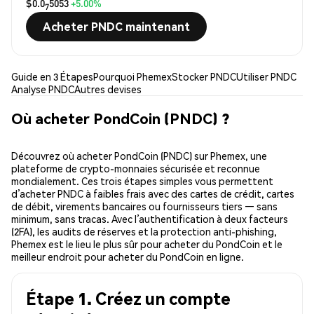
$0.0
5053
+5.00%
7
Acheter PNDC maintenant
Guide en 3 Étapes
Pourquoi Phemex
Stocker PNDC
Utiliser PNDC
Analyse PNDC
Autres devises
Où acheter PondCoin (PNDC) ?
Découvrez où acheter PondCoin (PNDC) sur Phemex, une
plateforme de crypto-monnaies sécurisée et reconnue
mondialement. Ces trois étapes simples vous permettent
d’acheter PNDC à faibles frais avec des cartes de crédit, cartes
de débit, virements bancaires ou fournisseurs tiers — sans
minimum, sans tracas. Avec l’authentification à deux facteurs
(2FA), les audits de réserves et la protection anti-phishing,
Phemex est le lieu le plus sûr pour acheter du PondCoin et le
meilleur endroit pour acheter du PondCoin en ligne.
Étape 1. Créez un compte